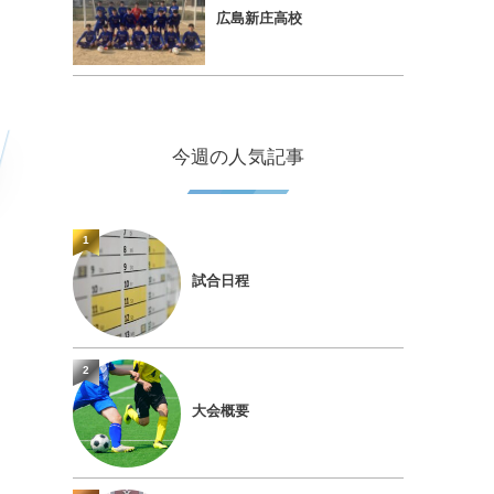
広島新庄高校
今週の人気記事
1
試合日程
2
大会概要