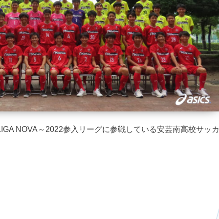
6～LIGA NOVA～2022参入リーグに参戦している安芸南高校サッ