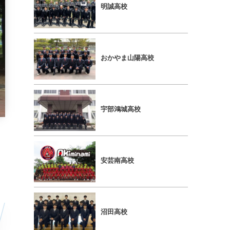
明誠高校
おかやま山陽高校
宇部鴻城高校
カ
安芸南高校
沼田高校