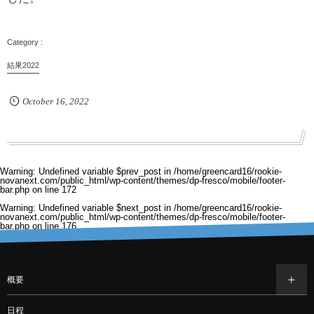
結果2022
October
16
,
2022
Warning
: Undefined variable $prev_post in
/home/greencard16/rookie-
novanext.com/public_html/wp-content/themes/dp-fresco/mobile/footer-
bar.php
on line
172
Warning
: Undefined variable $next_post in
/home/greencard16/rookie-
novanext.com/public_html/wp-content/themes/dp-fresco/mobile/footer-
bar.php
on line
176
概要
日程