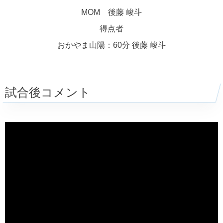
MOM 後藤 峻斗
得点者
おかやま山陽：60分 後藤 峻斗
試合後コメント