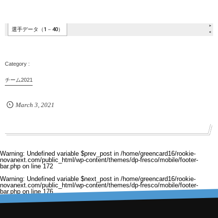
チーム2021
March
3
,
2021
Warning
: Undefined variable $prev_post in
/home/greencard16/rookie-
novanext.com/public_html/wp-content/themes/dp-fresco/mobile/footer-
bar.php
on line
172
Warning
: Undefined variable $next_post in
/home/greencard16/rookie-
novanext.com/public_html/wp-content/themes/dp-fresco/mobile/footer-
bar.php
on line
176