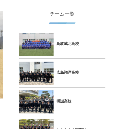
チーム一覧
鳥取城北高校
広島翔洋高校
明誠高校