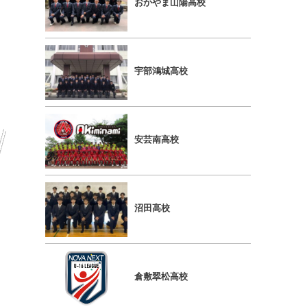
おかやま山陽高校
宇部鴻城高校
安芸南高校
沼田高校
倉敷翠松高校