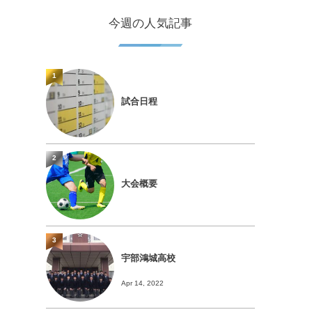
今週の人気記事
1
試合日程
2
大会概要
3
宇部鴻城高校
Apr 14, 2022